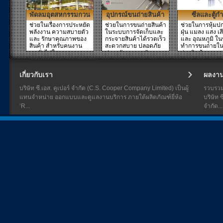
พัดลมอุตสหกรรมกวน
อุปกรณ์ขนถ่ายสินค้า
ซีลและตู้กำ
ปรับอากาศ
ช่วยในเรื่องการประหยัด
ช่วยในการขนถ่ายสินค้า
ช่วยในการหุ้มป
พลังงาน ความสบายตัว
ในระบบการจัดเก็บและ
ฝุ่น แมลง แสง เส
และ รักษาคุณภาพของ
กระจายสินค้าได้รวดเร็ว
และ อุณหภูมิ ใ
สินค้า สำหรับคนงาน
สะดวกสบาย ปลอดภัย
ทำการขนถ่ายใน
คนทั่วไปในอาคาร รว...
ประหยัดเวลา พลังงาน...
ถ่ายสินค้า และกร
เกี่ยวกับเรา
ผลงา
บริษัท ซี.เอส. คูเปอร์ จำกัด (C.S. Cooper Company Limited) เป็นผู้
รวบรว
แทนจำหน่าย ออกแบบและดูแลงานบริการ ภายใต้ผลิตภัณฑ์ยี่ห้อ
บริษัท ซ
‘R...
จำกัด...