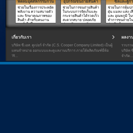
พัดลมอุตสหกรรมกวน
อุปกรณ์ขนถ่ายสินค้า
ซีลและตู้กำ
ปรับอากาศ
ช่วยในเรื่องการประหยัด
ช่วยในการขนถ่ายสินค้า
ช่วยในการหุ้มป
พลังงาน ความสบายตัว
ในระบบการจัดเก็บและ
ฝุ่น แมลง แสง เส
และ รักษาคุณภาพของ
กระจายสินค้าได้รวดเร็ว
และ อุณหภูมิ ใ
สินค้า สำหรับคนงาน
สะดวกสบาย ปลอดภัย
ทำการขนถ่ายใน
คนทั่วไปในอาคาร รว...
ประหยัดเวลา พลังงาน...
ถ่ายสินค้า และกร
เกี่ยวกับเรา
ผลงา
บริษัท ซี.เอส. คูเปอร์ จำกัด (C.S. Cooper Company Limited) เป็นผู้
รวบรว
แทนจำหน่าย ออกแบบและดูแลงานบริการ ภายใต้ผลิตภัณฑ์ยี่ห้อ
บริษัท ซ
‘R...
จำกัด...