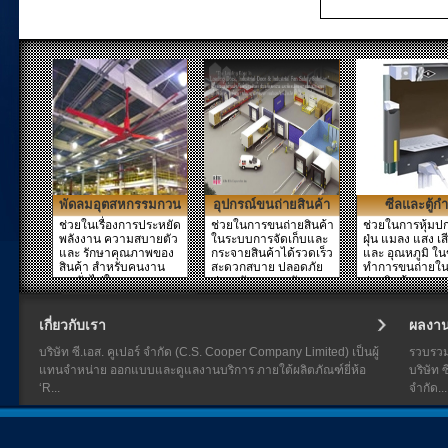
พัดลมอุตสหกรรมกวน
อุปกรณ์ขนถ่ายสินค้า
ซีลและตู้กำ
ปรับอากาศ
ช่วยในเรื่องการประหยัด
ช่วยในการขนถ่ายสินค้า
ช่วยในการหุ้มป
พลังงาน ความสบายตัว
ในระบบการจัดเก็บและ
ฝุ่น แมลง แสง เส
และ รักษาคุณภาพของ
กระจายสินค้าได้รวดเร็ว
และ อุณหภูมิ ใ
สินค้า สำหรับคนงาน
สะดวกสบาย ปลอดภัย
ทำการขนถ่ายใน
คนทั่วไปในอาคาร รว...
ประหยัดเวลา พลังงาน...
ถ่ายสินค้า และกร
เกี่ยวกับเรา
ผลงา
บริษัท ซี.เอส. คูเปอร์ จำกัด (C.S. Cooper Company Limited) เป็นผู้
รวบรว
แทนจำหน่าย ออกแบบและดูแลงานบริการ ภายใต้ผลิตภัณฑ์ยี่ห้อ
บริษัท ซ
‘R...
จำกัด...