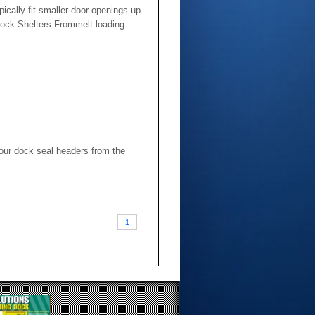
ypically fit smaller door openings up
 Dock Shelters Frommelt loading
your dock seal headers from the
1