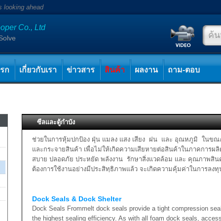
s looking ahead
oper Co., Ltd
Solve
แรก
เกี่ยวกับเรา
ข่าวสาร
สินค้า
ผลงาน
ถาม-ตอบ
ซีลและตู้กำบัง
ช่วยในการหุ้มปกป้อง ฝุ่น แมลง แสง เสียง ฝน และ อุณหภูมิ ในข
และกระจายสินค้า เพื่อไม่ให้เกิดความเสียหายต่อสินค้าในภาคการผ
สบาย ปลอดภัย ประหยัด พลังงาน รักษาสิ่งแวดล้อม และ คุณภาพสินค้า
ต้องการใช้งานอย่างมีประสิทฺธิภาพแล้ว จะเกิดความคุ้มค่าในการลงท
Dock Seals & Dock Shelter
Dock Seals Frommelt dock seals provide a tight compression seal a
the highest sealing efficiency. As with all foam dock seals, access