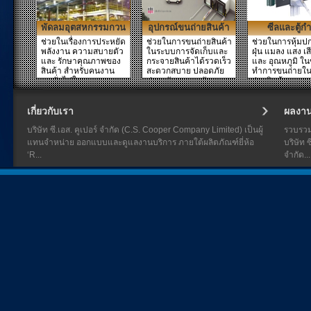
พัดลมอุตสหกรรมกวน
อุปกรณ์ขนถ่ายสินค้า
ซีลและตู้กำ
ปรับอากาศ
ช่วยในเรื่องการประหยัด
ช่วยในการขนถ่ายสินค้า
ช่วยในการหุ้มป
พลังงาน ความสบายตัว
ในระบบการจัดเก็บและ
ฝุ่น แมลง แสง เส
และ รักษาคุณภาพของ
กระจายสินค้าได้รวดเร็ว
และ อุณหภูมิ ใ
สินค้า สำหรับคนงาน
สะดวกสบาย ปลอดภัย
ทำการขนถ่ายใน
คนทั่วไปในอาคาร รว...
ประหยัดเวลา พลังงาน...
ถ่ายสินค้า และกร
เกี่ยวกับเรา
ผลงา
บริษัท ซี.เอส. คูเปอร์ จำกัด (C.S. Cooper Company Limited) เป็นผู้
รวบรว
แทนจำหน่าย ออกแบบและดูแลงานบริการ ภายใต้ผลิตภัณฑ์ยี่ห้อ
บริษัท ซ
‘R...
จำกัด...